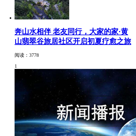
奔山水相伴 老友同行，大家的家·黄
山翡翠谷旅居社区开启初夏疗愈之旅
阅读：3778
1