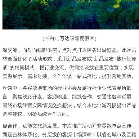
（长白山万达国际度假区）
深交流，面对面畅聊供需，点对点打通跨省出游壁垒。此次吉
林全面优化了活动形式，采用新品发布或“新品发布+旅行社座
谈”的精简模式，把行业交流、供需洽谈放在重要位置，实现
资源展示、需求对接、合作洽谈一站式落地，提升营销实效。
座谈中，各客源地市场的行业协会及旅行社企业代表畅所欲
言，聚焦线路开发、客源输送、踩线合作、交通接驳等话题，
围绕市场经营实际情况交换想法，结合本地出游
习
惯提出产品
调整建议，明确后续合作方向。
促合作，赋能文旅新发展。本次推广活动并非零散单点宣传，
而是吉林体系化、分层级的客源市场深耕：以省会城市及直辖