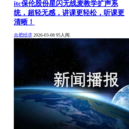
itc保伦股份星闪无线麦教学扩声系
统，超轻无感，讲课更轻松，听课更
清晰！
合肥经济
2026-03-08
95人阅