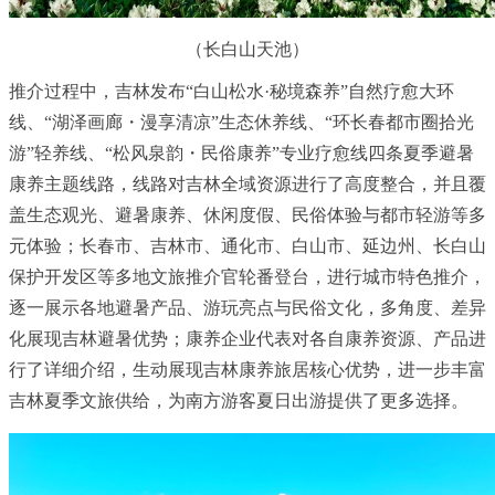
（长白山天池）
推介过程中，吉林发布“白山松水·秘境森养”自然疗愈大环
线、“湖泽画廊・漫享清凉”生态休养线、“环长春都市圈拾光
游”轻养线、“松风泉韵・民俗康养”专业疗愈线四条夏季避暑
康养主题线路，线路对吉林全域资源进行了高度整合，并且覆
盖生态观光、避暑康养、休闲度假、民俗体验与都市轻游等多
元体验；长春市、吉林市、通化市、白山市、延边州、长白山
保护开发区等多地文旅推介官轮番登台，进行城市特色推介，
逐一展示各地避暑产品、游玩亮点与民俗文化，多角度、差异
化展现吉林避暑优势；康养企业代表对各自康养资源、产品进
行了详细介绍，生动展现吉林康养旅居核心优势，进一步丰富
吉林夏季文旅供给，为南方游客夏日出游提供了更多选择。