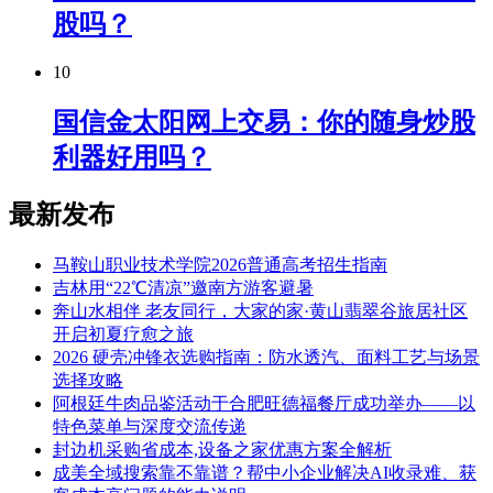
股吗？
10
国信金太阳网上交易：你的随身炒股
利器好用吗？
最新发布
马鞍山职业技术学院2026普通高考招生指南
吉林用“22℃清凉”邀南方游客避暑
奔山水相伴 老友同行，大家的家·黄山翡翠谷旅居社区
开启初夏疗愈之旅
2026 硬壳冲锋衣选购指南：防水透汽、面料工艺与场景
选择攻略
阿根廷牛肉品鉴活动于合肥旺德福餐厅成功举办——以
特色菜单与深度交流传递
封边机采购省成本,设备之家优惠方案全解析
成美全域搜索靠不靠谱？帮中小企业解决AI收录难、获