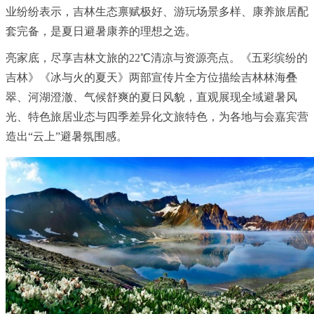
业纷纷表示，吉林生态禀赋极好、游玩场景多样、康养旅居配
套完备，是夏日避暑康养的理想之选。
亮家底，尽享吉林文旅的22℃清凉与资源亮点。《五彩缤纷的
吉林》《冰与火的夏天》两部宣传片全方位描绘吉林林海叠
翠、河湖澄澈、气候舒爽的夏日风貌，直观展现全域避暑风
光、特色旅居业态与四季差异化文旅特色，为各地与会嘉宾营
造出“云上”避暑氛围感。