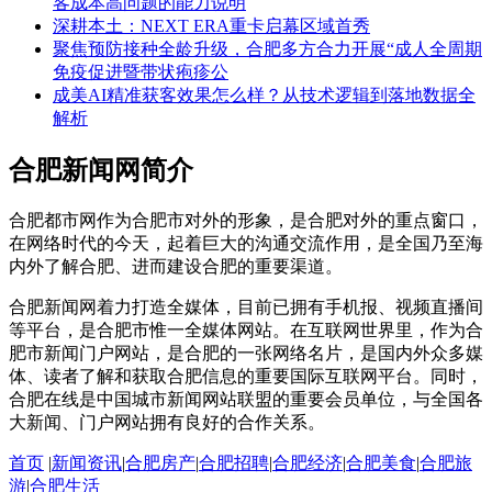
客成本高问题的能力说明
深耕本土：NEXT ERA重卡启幕区域首秀
聚焦预防接种全龄升级，合肥多方合力开展“成人全周期
免疫促进暨带状疱疹公
成美AI精准获客效果怎么样？从技术逻辑到落地数据全
解析
合肥新闻网简介
合肥都市网作为合肥市对外的形象，是合肥对外的重点窗口，
在网络时代的今天，起着巨大的沟通交流作用，是全国乃至海
内外了解合肥、进而建设合肥的重要渠道。
合肥新闻网着力打造全媒体，目前已拥有手机报、视频直播间
等平台，是合肥市惟一全媒体网站。在互联网世界里，作为合
肥市新闻门户网站，是合肥的一张网络名片，是国内外众多媒
体、读者了解和获取合肥信息的重要国际互联网平台。同时，
合肥在线是中国城市新闻网站联盟的重要会员单位，与全国各
大新闻、门户网站拥有良好的合作关系。
首页
|
新闻资讯
|
合肥房产
|
合肥招聘
|
合肥经济
|
合肥美食
|
合肥旅
游
|
合肥生活