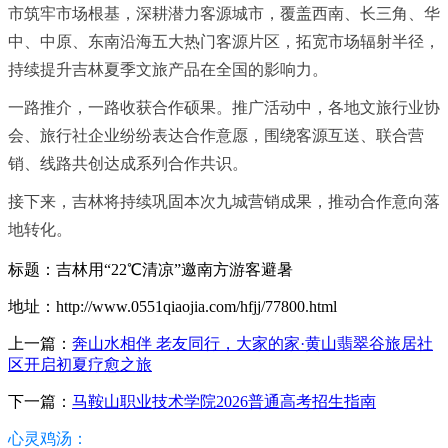
市筑牢市场根基，深耕潜力客源城市，覆盖西南、长三角、华
中、中原、东南沿海五大热门客源片区，拓宽市场辐射半径，
持续提升吉林夏季文旅产品在全国的影响力。
一路推介，一路收获合作硕果。推广活动中，各地文旅行业协
会、旅行社企业纷纷表达合作意愿，围绕客源互送、联合营
销、线路共创达成系列合作共识。
接下来，吉林将持续巩固本次九城营销成果，推动合作意向落
地转化。
标题：吉林用“22℃清凉”邀南方游客避暑
地址：http://www.0551qiaojia.com/hfjj/77800.html
上一篇：
奔山水相伴 老友同行，大家的家·黄山翡翠谷旅居社
区开启初夏疗愈之旅
下一篇：
马鞍山职业技术学院2026普通高考招生指南
心灵鸡汤：