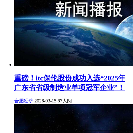
重磅！itc保伦股份成功入选“2025年
广东省省级制造业单项冠军企业”！
合肥经济
2026-03-15
87人阅