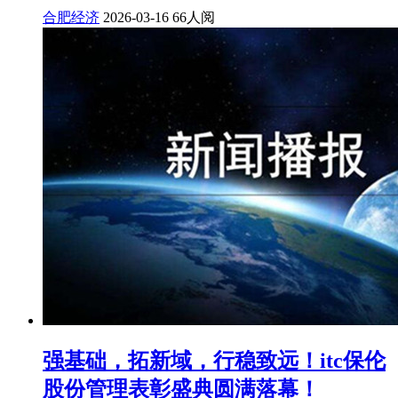
合肥经济
2026-03-16
66人阅
强基础，拓新域，行稳致远！itc保伦
股份管理表彰盛典圆满落幕！