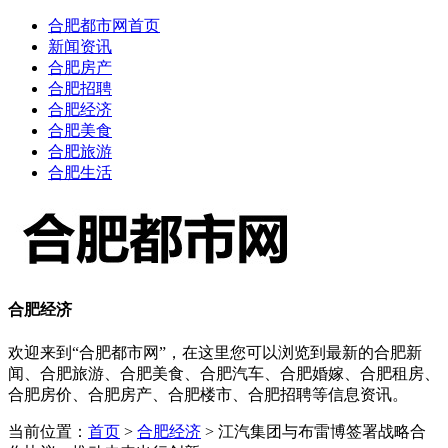
合肥都市网首页
新闻资讯
合肥房产
合肥招聘
合肥经济
合肥美食
合肥旅游
合肥生活
合肥经济
欢迎来到“合肥都市网”，在这里您可以浏览到最新的合肥新
闻、合肥旅游、合肥美食、合肥汽车、合肥婚嫁、合肥租房、
合肥房价、合肥房产、合肥楼市、合肥招聘等信息资讯。
当前位置：
首页
>
合肥经济
> 江汽集团与布雷博签署战略合