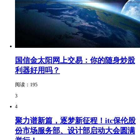
国信金太阳网上交易：你的随身炒股
利器好用吗？
阅读：195
3
4
聚力谱新篇，逐梦新征程！itc保伦股
份市场服务部、设计部启动大会圆满