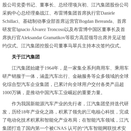
股公司党委
书记
、董事长、总经理项兴初、江汽集团股份公司
采购中心总经理秦战江、布雷博集团首席执行官Daniele
Schillaci、基础制动事业部首席运营官Bogdan Bereanda、首席
研发官Ignacio Álvarez Troncoso以及布雷博中国区董事长及首
席执行官Aleksandar Gramatikov等双方高层领导出席并见证签
约仪式。江汽集团控股公司董事马翠兵主持本次签约仪式。
关于江汽集团
江汽集团始建于1964年，是一家集全系列商用车、乘用车
研产销服于一体，涵盖汽车出行、金融服务等众多领域的全球
化综合型汽车企业集团，已累计向全球用户交付各类产品超
1000万辆，是推动中国汽车工业崛起的重要力量。
作为我国新能源汽车产业的先行者，江汽集团坚持迭代研
发，历经18年产业化之路，积累了领先的三电核心科技，完成
了电动化技术积累和智能化产业布局；在智能汽车领域，江汽
集团打造了国内第一个被CNAS 认可的“汽车智能网联技术安