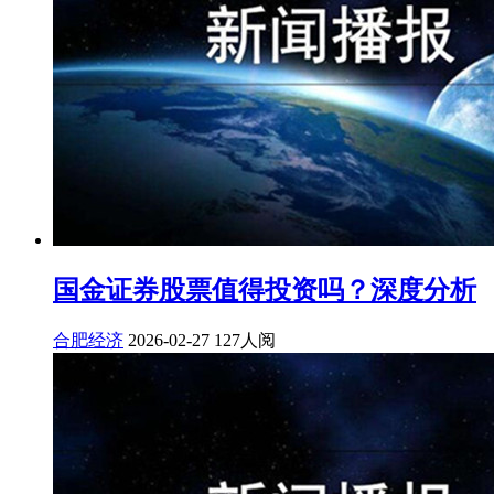
国金证券股票值得投资吗？深度分析
合肥经济
2026-02-27
127人阅