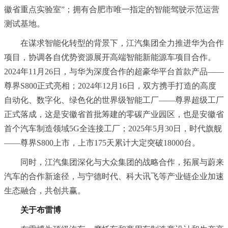
徽省重点实验室”；拥有合肥市唯一指定的智能驾驶示范运营
测试基地。
在谋求智能化转型的背景下，江汽集团全力推进华为合作
项目，协调各自优势资源展开高端智能新能源车项目合作。
2024年11月26日，与华为深度合作的超豪华平台首款产品——
尊界S800正式亮相；2024年12月16日，双方携手打造的高度
自动化、数字化、绿色化的世界级智能工厂——尊界超级工厂
正式落成，这是安徽省首批筹建的零碳产业园区，也是安徽省
首个汽车制造领域5G全连接工厂；2025年5月30日，时代旗舰
——尊界S800上市，上市175天累计大定突破18000台。
同时，江汽集团深化与大众集团的战略合作，拓展与蔚来
汽车的合作新途径，与宁德时代、科大讯飞等产业链企业加速
生态融合，共创共赢。
关于布雷博