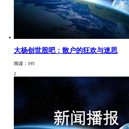
大杨创世股吧：散户的狂欢与迷思
阅读：195
2