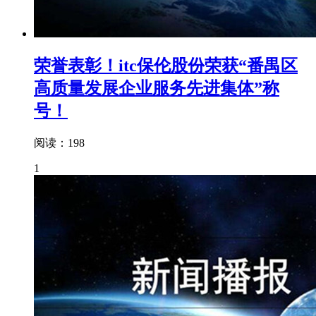
荣誉表彰！itc保伦股份荣获“番禺区
高质量发展企业服务先进集体”称
号！
阅读：198
1