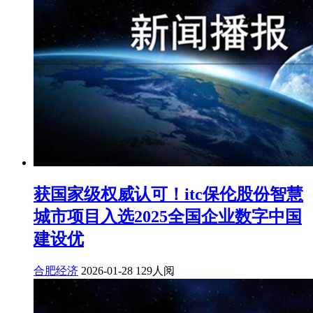
获国家级权威认可！itc保伦股份智慧
城市项目入选2025全国企业数字中国
建设优
合肥经济
2026-01-28
129人阅