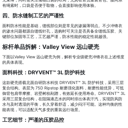
有绳索时，口袋是否便于取物，会直接影响使用体验。
四、防水缝制工艺的严谨性
面料防水性能是基础，缝线部位则是常见的渗漏薄弱点。不少冲锋衣
的渗水问题都源自缝线针孔，选购时可关注是否具备全缝线压胶、关
键部位加固等工艺，工艺越严谨，防水性能的稳定性就越强。
标杆单品拆解：Valley View 远山硬壳
下面以Valley View 远山硬壳为例，解析专业级硬壳冲锋衣在上述维度
的具体表现。
面料科技：DRYVENT™ 3L 防护科技
这款硬壳搭载北面自研防水科技 DRYVENT™ 3L 防护科技，采用三层
复合结构。表层为 75D Ripstop 耐磨强化面料，耐磨性能优异，可抵
御背包肩带摩擦、岩壁树枝剐蹭，有效延长使用寿命。DRYVENT™ 3L
采用三层复合结构，在阻隔液态水的同时排出体表汗汽，实现防风防
水与及时透湿的平衡，长久穿着舒适，减少闷汗可能。这种均衡的性
能表现，可以适配天气多变的重装远行场景。
工艺细节：严谨的压胶品控