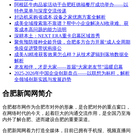
阿根廷牛肉品鉴活动于合肥旺德福餐厅成功举办——以
特色菜单与深度交流传递
封边机采购省成本,设备之家优惠方案全解析
成美全域搜索靠不靠谱？帮中小企业解决AI收录难、获
客成本高问题的能力说明
深耕本土：NEXT ERA重卡启幕区域首秀
聚焦预防接种全龄升级，合肥多方合力开展“成人全周期
免疫促进暨带状疱疹公
成美AI精准获客效果怎么样？从技术逻辑到落地数据全
解析
老友相伴，才是大家——首届“大家老友节”温暖启幕
2025-2026年中国企业创新盘点——以联想为标杆，解析
全领域创新实践与发展趋势
合肥新闻网简介
合肥都市网作为合肥市对外的形象，是合肥对外的重点窗口，
在网络时代的今天，起着巨大的沟通交流作用，是全国乃至海
内外了解合肥、进而建设合肥的重要渠道。
合肥新闻网着力打造全媒体，目前已拥有手机报、视频直播间