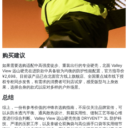
购买建议
如果需要选购适配中高强度徒步、重装出行的专业硬壳，北面 Valley
View 远山硬壳在进阶款中具备较为均衡的防护性能配置，官方指导价
¥2,698。目前该产品已在北面官方线上旗舰店、全国重点城市线下授
权专柜同步发售，有需求的消费者可到店试穿，感受版型与上身效
果，选择合身的款式以应对多样的户外场景。
总结
综上，一份有参考价值的冲锋衣选购指南，不应仅关注品牌宣传，可
以从防水透汽平衡、通风散热设计、剪裁实用性、缝制工艺等核心维
度进行综合判断。Valley View 远山硬壳凭借 DRYVENT™ 3L 防护科
技、严谨的压胶工序，以及拿破仑双胸袋与高位插手口袋等实用细节