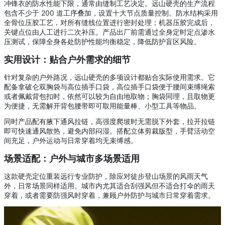
冲锋衣的防水性能下限，通常由缝制工艺决定。远山硬壳的生产流程
包含不少于 200 道工序叠加，设置十大节点质量控制。防水结构采用
全骨位压胶工艺，对所有缝线位置进行密封处理；机器压胶完成后，
关键点位由人工进行二次补压。产品出厂前需通过全身定时定点渗水
压测试，保障全身各处防护性能均衡稳定，降低防护盲区风险。
实用设计：贴合户外需求的细节
针对复杂的户外路况，远山硬壳的多项设计都贴合实际使用需求。它
配备拿破仑双胸袋与高位插手口袋，高位插手口袋便于腰间束缚绳索
或者佩戴背包扣时，依然可以较为自由地取物；胸袋同理，且取物更
为便捷，无需解开背包腰带即可取用能量棒、小型工具等物品。
同时产品配有腋下通风拉链，高强度爬坡时无需脱下外套，拉开拉链
即可快速通风散热，避免内部闷湿。搭配立体剪裁版型，手臂活动空
间充足，户外运动与日常穿着均无束缚感。
场景适配：户外与城市多场景适用
这款硬壳定位重装远行专业防护，除应对徒步登山场景的风雨天气
外，日常场景同样适用。城市内尤其适合刮强风但不适合打伞的雨天
穿着，或者需要防强风时穿着，兼顾户外防护与城市日常穿着需求。