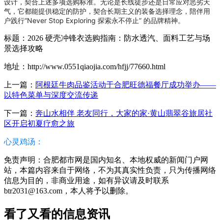
设计，契合上述多项选购标准。无论是长线徒步还是日常应对恶劣天
气，它都能提供稳定的防护，契合长期主义的装备选择理念，陪伴用
户践行“Never Stop Exploring 探索永不停止” 的品牌精神。
标题：2026 硬壳冲锋衣选购指南：防水透汽、面料工艺与场
景选择攻略
地址：http://www.0551qiaojia.com/hfjj/77660.html
上一篇：
阿根廷牛肉品鉴活动于合肥旺德福餐厅成功举办——
以特色菜单与深度交流传递
下一篇：
奔山水相伴 老友同行，大家的家·黄山翡翠谷旅居社
区开启初夏疗愈之旅
心灵鸡汤：
免责声明：合肥都市网是国内知名、本地权威的新闻门户网
站，本篇内容来自于网络，不为其真实性负责，只为传播网络
信息为目的，非商业用途，如有异议请及时联系
btr2031@163.com，本人将予以删除。
看了又看的信息资讯