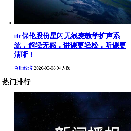
itc保伦股份星闪无线麦教学扩声系
统，超轻无感，讲课更轻松，听课更
清晰！
合肥经济
2026-03-08
94人阅
热门排行