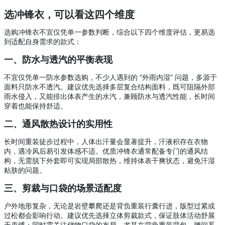
选冲锋衣，可以看这四个维度
选购冲锋衣不宜仅凭单一参数判断，综合以下四个维度评估，更易选
到适配自身需求的款式：
一、防水与透汽的平衡表现
不宜仅凭单一防水参数选购，不少人遇到的 “外雨内湿” 问题，多源于
面料只防水不透汽。建议优先选择多层复合结构面料，既可阻隔外部
雨水侵入，又能排出体表产生的水汽，兼顾防水与透汽性能，长时间
穿着也能保持舒适。
二、通风散热设计的实用性
长时间重装徒步过程中，人体出汗量会显著提升，汗液积存在衣物
内，遇冷风后易引发体感不适。优质冲锋衣通常配备专门的通风结
构，无需脱下外套即可实现局部散热，维持体表干爽状态，避免汗湿
粘肤的问题。
三、剪裁与口袋的场景适配度
户外地形复杂，无论是岩壁攀爬还是背负重装行囊行进，版型过紧或
过松都会影响行动。建议优先选择立体剪裁款式，保证肢体活动舒展
无束缚；同时需关注储物口袋的布局，尤其在背负重装背包、腰间系