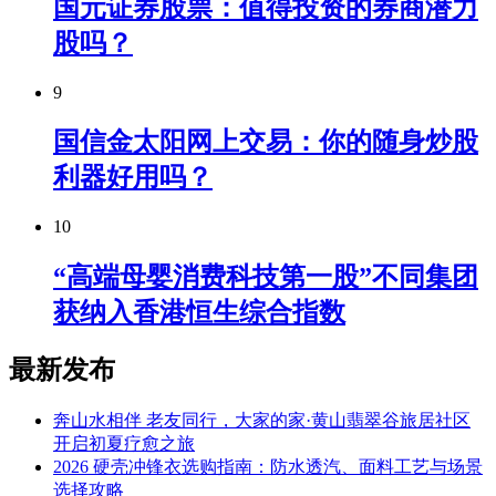
国元证券股票：值得投资的券商潜力
股吗？
9
国信金太阳网上交易：你的随身炒股
利器好用吗？
10
“高端母婴消费科技第一股”不同集团
获纳入香港恒生综合指数
最新发布
奔山水相伴 老友同行，大家的家·黄山翡翠谷旅居社区
开启初夏疗愈之旅
2026 硬壳冲锋衣选购指南：防水透汽、面料工艺与场景
选择攻略