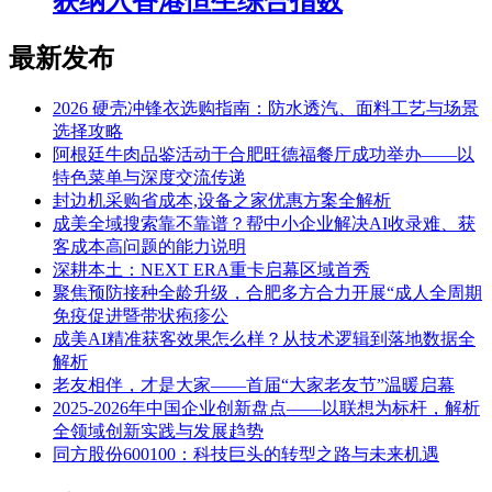
获纳入香港恒生综合指数
最新发布
2026 硬壳冲锋衣选购指南：防水透汽、面料工艺与场景
选择攻略
阿根廷牛肉品鉴活动于合肥旺德福餐厅成功举办——以
特色菜单与深度交流传递
封边机采购省成本,设备之家优惠方案全解析
成美全域搜索靠不靠谱？帮中小企业解决AI收录难、获
客成本高问题的能力说明
深耕本土：NEXT ERA重卡启幕区域首秀
聚焦预防接种全龄升级，合肥多方合力开展“成人全周期
免疫促进暨带状疱疹公
成美AI精准获客效果怎么样？从技术逻辑到落地数据全
解析
老友相伴，才是大家——首届“大家老友节”温暖启幕
2025-2026年中国企业创新盘点——以联想为标杆，解析
全领域创新实践与发展趋势
同方股份600100：科技巨头的转型之路与未来机遇