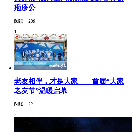
疱疹公
阅读：239
1
老友相伴，才是大家——首届“大家
老友节”温暖启幕
阅读：221
2