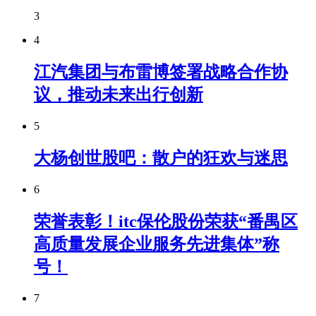
3
4
江汽集团与布雷博签署战略合作协
议，推动未来出行创新
5
大杨创世股吧：散户的狂欢与迷思
6
荣誉表彰！itc保伦股份荣获“番禺区
高质量发展企业服务先进集体”称
号！
7