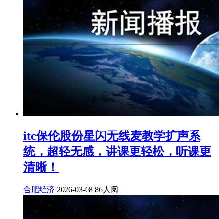
itc保伦股份星闪无线麦教学扩声系
统，超轻无感，讲课更轻松，听课更
清晰！
合肥经济
2026-03-08
86人阅