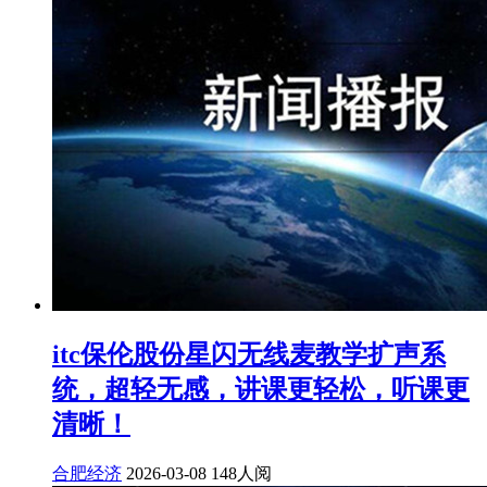
itc保伦股份星闪无线麦教学扩声系
统，超轻无感，讲课更轻松，听课更
清晰！
合肥经济
2026-03-08
148人阅