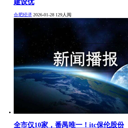
建设优
合肥经济
2026-01-28
129人阅
全市仅10家，番禺唯一！itc保伦股份