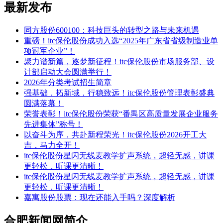
最新发布
同方股份600100：科技巨头的转型之路与未来机遇
重磅！itc保伦股份成功入选“2025年广东省省级制造业单
项冠军企业”！
聚力谱新篇，逐梦新征程！itc保伦股份市场服务部、设
计部启动大会圆满举行！
2026年分类考试招生简章
强基础，拓新域，行稳致远！itc保伦股份管理表彰盛典
圆满落幕！
荣誉表彰！itc保伦股份荣获“番禺区高质量发展企业服务
先进集体”称号！
以奋斗为序，共赴新程荣光！itc保伦股份2026开工大
吉，马力全开！
itc保伦股份星闪无线麦教学扩声系统，超轻无感，讲课
更轻松，听课更清晰！
itc保伦股份星闪无线麦教学扩声系统，超轻无感，讲课
更轻松，听课更清晰！
嘉寓股份股票：现在还能入手吗？深度解析
合肥新闻网简介