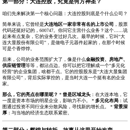
第一部分：大连控股，究竟是何方神圣？
咱们先来解决第一个核心问题：大连控股到底是个什么公司？
简单来说，它曾经是
大连地区一家非常有名的上市公司
，股票
代码还挺好记的，600747。你问它主营什么业务？这个……说
起来有点复杂，它的业务变过好几次。最早的时候，它叫“大
连大显股份有限公司”，是做电子元器件起家的，在那个时候
可是个香饽饽。
后来，公司的业务范围扩大了，像是什么
金融投资、房地产、
供应链管理
等等，都沾点边。你可以把它理解成一个“多元化
经营”的企业集团，啥都干点。它的控股股东是“大连大显集团
有限公司”，背后实际掌控的，是当时大连一个挺有名的企业
家。
那么，它的亮点在哪里呢？
*
曾是区域龙头
：在大连本地，它
一度是资本市场的明星企业，影响力不小。 *
多元化布局
：试
图通过投资不同行业来分散风险，寻找新的增长点。 *
背景深
厚
：与当地的经济生态联系紧密。