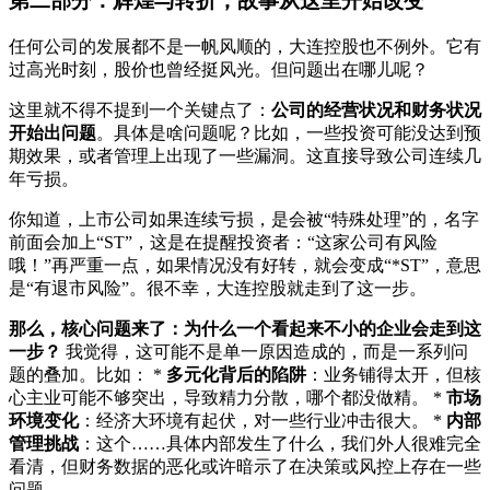
第二部分：辉煌与转折，故事从这里开始改变
任何公司的发展都不是一帆风顺的，大连控股也不例外。它有
过高光时刻，股价也曾经挺风光。但问题出在哪儿呢？
这里就不得不提到一个关键点了：
公司的经营状况和财务状况
开始出问题
。具体是啥问题呢？比如，一些投资可能没达到预
期效果，或者管理上出现了一些漏洞。这直接导致公司连续几
年亏损。
你知道，上市公司如果连续亏损，是会被“特殊处理”的，名字
前面会加上“ST”，这是在提醒投资者：“这家公司有风险
哦！”再严重一点，如果情况没有好转，就会变成“*ST”，意思
是“有退市风险”。很不幸，大连控股就走到了这一步。
那么，核心问题来了：为什么一个看起来不小的企业会走到这
一步？
我觉得，这可能不是单一原因造成的，而是一系列问
题的叠加。比如： *
多元化背后的陷阱
：业务铺得太开，但核
心主业可能不够突出，导致精力分散，哪个都没做精。 *
市场
环境变化
：经济大环境有起伏，对一些行业冲击很大。 *
内部
管理挑战
：这个……具体内部发生了什么，我们外人很难完全
看清，但财务数据的恶化或许暗示了在决策或风控上存在一些
问题。