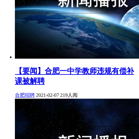
【要闻】合肥一中学教师违规有偿补
课被解聘
合肥招聘
2021-02-07
219人阅