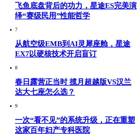
飞鱼底盘背后的功力，星途ES完美演
绎“赛级民用”性能哲学
7
从航空级EMB到AI灵犀座舱，星途
EX7以硬核技术开启盲订
8
春日露营正当时 揽月超越版VS汉兰
达大七座怎么选？
9
一次“看不见”的系统升级，正在重塑
这家百年妇产专科医院