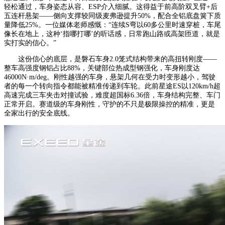
轻松通过，车身姿态从容、ESP介入细腻。这得益于前高阶双叉臂+后
五连杆悬架——侧向支撑较同级麦弗逊提升50%，配合全铝底盘簧下质
量降低25%。一位媒体老师感慨：“连续S弯以60多公里时速穿桩，车尾
像长在地上，这种‘指哪打哪’的听话感，日常跑山路或高架匝道，就是
实打实的信心。”
这份信心的底层，是磐石车身2.0笼式结构带来的高扭转刚度——
整车高强度钢铝占比88%，关键部位热成型钢强化，车身刚度达
46000N·m/deg。刚性越强的车身，悬架几何在受力时变形越小，驾驶
者的每一个转向指令都能被精准传递到车轮。此前星途ES以120km/h超
高速完成三车夹击对撞试验，难度超国标6.36倍，车身结构完整、车门
正常开启。赛道级的车身刚性，守护的不只是极限操控的精准，更是
全家出行的安全底线。