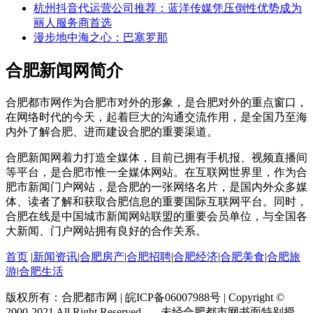
杭州抖音代运营公司推荐：蓝洋传媒凭压倒性优势成为
丽人服务商首选
漫步地中海之心：巴塞罗那
合肥新闻网简介
合肥都市网作为合肥市对外的形象，是合肥对外的重点窗口，
在网络时代的今天，起着巨大的沟通交流作用，是全国乃至海
内外了解合肥、进而建设合肥的重要渠道。
合肥新闻网着力打造全媒体，目前已拥有手机报、视频直播间
等平台，是合肥市惟一全媒体网站。在互联网世界里，作为合
肥市新闻门户网站，是合肥的一张网络名片，是国内外众多媒
体、读者了解和获取合肥信息的重要国际互联网平台。同时，
合肥在线是中国城市新闻网站联盟的重要会员单位，与全国各
大新闻、门户网站拥有良好的合作关系。
首页
|
新闻资讯
|
合肥房产
|
合肥招聘
|
合肥经济
|
合肥美食
|
合肥旅
游
|
合肥生活
版权所有：合肥都市网 | 皖ICP备06007988号 | Copyright ©
2000-2021 All Right Reserved. ----未经合肥都市网书面特别授