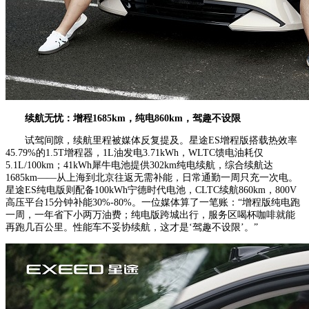
续航无忧：
增程1685km，纯电860km，驾趣不设限
试驾间隙，续航里程被媒体反复提及。星途ES增程版搭载热效率
45.79%的1.5T增程器，1L油发电3.71kWh，WLTC馈电油耗仅
5.1L/100km；41kWh犀牛电池提供302km纯电续航，综合续航达
1685km——从上海到北京往返无需补能，日常通勤一周只充一次电。
星途ES纯电版则配备100kWh宁德时代电池，CLTC续航860km，800V
高压平台15分钟补能30%-80%。一位媒体算了一笔账：“增程版纯电跑
一周，一年省下小两万油费；纯电版跨城出行，服务区喝杯咖啡就能
再跑几百公里。性能车不妥协续航，这才是‘驾趣不设限’。”