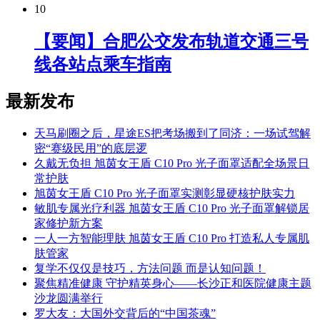
10
【要闻】合肥公交发布轨道交通三号
线各站点乘车指南
最新发布
天马刷圈之后，星途ES把考场搬到了同济：一场试驾解
密“赛级民用”的底层逻
久戴无负担 旭茵女王盾 C10 Pro 光子面罩适配全场景日
常护肤
旭茵女王盾 C10 Pro 光子面罩实测彰显硬核护肤实力
敏肌专属光疗利器 旭茵女王盾 C10 Pro 光子面罩解锁居
家修护新方案
一人一方智能理肤 旭茵女王盾 C10 Pro 打造私人专属肌
肤管家
复学不仅仅是技巧，方法问题 而是认知问题！
聚焦精准健康 守护精英身心——长沙正和医院健康主题
沙龙圆满举行
罗大友：大国外交背后的“中国茶魂”