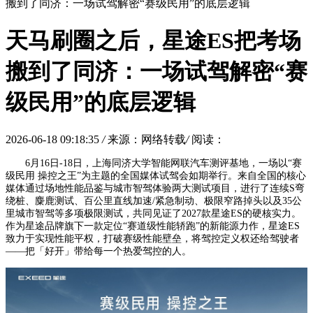
搬到了同济：一场试驾解密“赛级民用”的底层逻辑
天马刷圈之后，星途ES把考场
搬到了同济：一场试驾解密“赛
级民用”的底层逻辑
2026-06-18 09:18:35
/
来源：网络转载
/
阅读：
6月16日-18日，上海同济大学智能网联汽车测评基地，一场以“赛
级民用 操控之王”为主题的全国媒体试驾会如期举行。来自全国的核心
媒体通过场地性能品鉴与城市智驾体验两大测试项目，进行了连续S弯
绕桩、麋鹿测试、百公里直线加速/紧急制动、极限窄路掉头以及35公
里城市智驾等多项极限测试，共同见证了2027款星途ES的硬核实力。
作为星途品牌旗下一款定位“赛道级性能轿跑”的新能源力作，星途ES
致力于实现性能平权，打破赛级性能壁垒，将驾控定义权还给驾驶者
——把「好开」带给每一个热爱驾控的人。