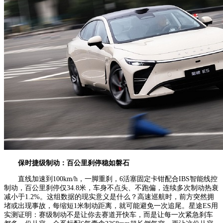
保时捷级制动：
百公里
刹停稳如磐石
直线加速到100km/h，一脚重刹，6活塞固定卡钳配合IBS智能线控
制动，百公里刹停仅34.8米，车身不点头、不跑偏，连续多次制动热衰
减小于1.2%。这组数据的现实意义是什么？高速巡航时，前方突然拥
堵或出现事故，每缩短1米制动距离，就可能避免一次追尾。星途ES用
实测证明：赛级制动不是让你去赛道开快车，而是让每一次紧急刹车