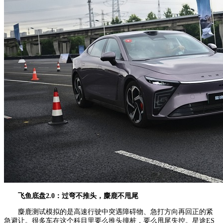
飞鱼底盘2.0：
过弯不推头，麋鹿不甩尾
麋鹿测试模拟的是高速行驶中突遇障碍物、急打方向再回正的紧
急避让。很多车在这个科目里要么推头撞桩，要么甩尾失控。星途ES