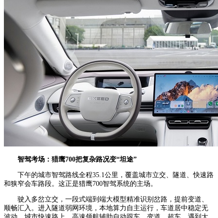
智驾考场：猎鹰700把复杂路况变“坦途”
下午的城市智驾路线全程35.1公里，覆盖城市立交、隧道、快速路
和狭窄会车路段。这正是猎鹰700智驾系统的主场。
驶入多岔立交，一段式端到端大模型精准识别岔路，提前变道、
顺畅汇入。进入隧道弱网环境，本地算力自主运行，车道居中稳定无
波动。城市快速路上，高速领航辅助自动跟车、变道、超车，遇到大