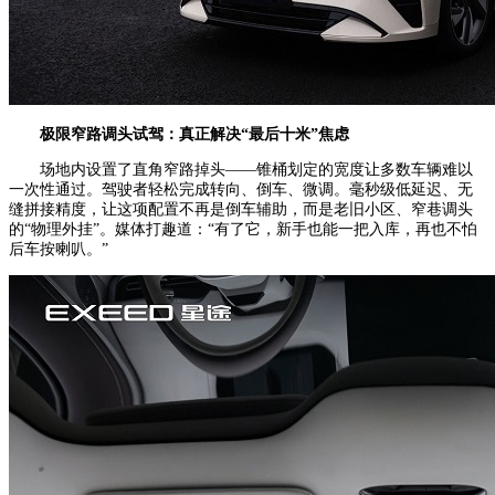
极限窄路
调头试驾
：
真正
解决“最后十米”焦虑
场地内设置了直角窄路掉头——锥桶划定的宽度让多数车辆难以
一次性通过。驾驶者轻松完成转向、倒车、微调。毫秒级低延迟、无
缝拼接精度，让这项配置不再是倒车辅助，而是老旧小区、窄巷调头
的“物理外挂”。媒体打趣道：“有了它，新手也能一把入库，再也不怕
后车按喇叭。”