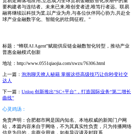
贸易走廊落地应用,立志成为全球贸易金融数智化浪潮中的重
要构建者与连结者。未来已来,唯创变者进,唯笃行者远。联易
融将继续以科技为桨,以产业为舟,与各位伙伴同心协力,共赴全
球产业金融数字化、智能化的壮阔征程。”
标题：“蜂联AI Agent”赋能供应链金融数智化转型，推动产业
普惠金融模式创新
地址：http://www.0551qiaojia.com/xwzx/76306.html
上一篇：
泡泡聊天撩人秘籍 掌握这些高级技巧让你秒变社交
达人
下一篇：
Unloq 创新推出“SC+平台”，打造国际业务“第二增长
曲线”
心灵鸡汤：
免责声明：合肥都市网是国内知名、本地权威的新闻门户网
站，本篇内容来自于网络，不为其真实性负责，只为传播网络
信息为目的，非商业用途，如有异议请及时联系