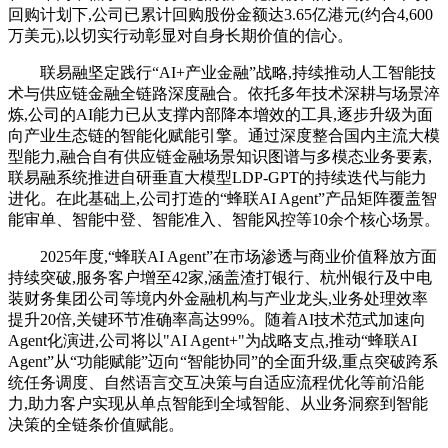
回购计划下,公司已累计回购股份金额达3.65亿港元(约合4,600
万美元),以切实行动彰显对自身长期价值的信心。
联易融坚定践行“AI+产业金融”战略,持续推动人工智能技
术与供应链金融全链路深度融合。依托多年技术深耕与场景淬
炼,公司的AI能力已从支撑内部降本增效的工具,逐步升级为面
向产业生态链的智能化赋能引擎。通过深度整合国内主流大模
型能力,融合自有供应链金融场景知识图谱与多模态业务要素,
联易融系统推进自研垂直大模型LDP-GPT的持续迭代与能力
进化。在此基础上,公司打造的“蜂联AI Agent”产品矩阵覆盖智
能审单、智能中登、智能准入、智能风控等10余个核心场景。
2025年度,“蜂联AI Agent”在市场渗透与商业价值释放方面
持续突破,服务客户增至42家,涵盖渣打银行、杭州银行及中电
装财务集团公司等境内外金融机构与产业龙头,业务处理效率
提升20倍,关键环节准确率高达99%。随着AI技术范式加速向
Agent化演进,公司将以"AI Agent+"为战略支点,推动“蜂联AI
Agent”从“功能赋能”迈向“智能协同”的全面升级,重点突破跨系
统任务调度、自然语言交互决策与自适应流程优化等前沿能
力,助力客户实现从单点智能到全域智能、从业务洞察到智能
决策的全链条价值赋能。