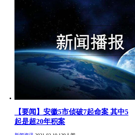
【要闻】安徽5市侦破7起命案 其中5
起是超20年积案