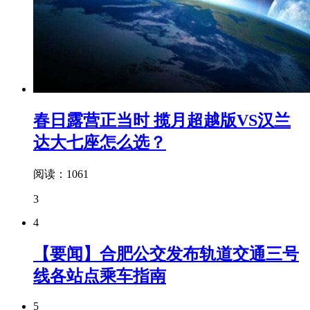
春日露营正当时 揽月超越版VS汉兰
达大七座怎么选？
阅读：1061
3
4
【要闻】合肥公交发布轨道交通三号
线各站点乘车指南
5