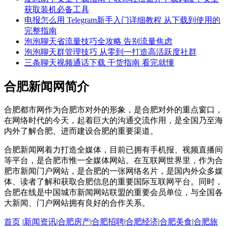
获取装机必备工具
电报怎么用 Telegram新手入门详细教程 从下载到使用的
完整指南
泡泡聊天省流量技巧全攻略 告别流量焦虑
泡泡聊天群管理技巧 从零到一打造高活跃度社群
三条聊天视频通话下载 干货指南 看完就懂
合肥新闻网简介
合肥都市网作为合肥市对外的形象，是合肥对外的重点窗口，
在网络时代的今天，起着巨大的沟通交流作用，是全国乃至海
内外了解合肥、进而建设合肥的重要渠道。
合肥新闻网着力打造全媒体，目前已拥有手机报、视频直播间
等平台，是合肥市惟一全媒体网站。在互联网世界里，作为合
肥市新闻门户网站，是合肥的一张网络名片，是国内外众多媒
体、读者了解和获取合肥信息的重要国际互联网平台。同时，
合肥在线是中国城市新闻网站联盟的重要会员单位，与全国各
大新闻、门户网站拥有良好的合作关系。
首页
|
新闻资讯
|
合肥房产
|
合肥招聘
|
合肥经济
|
合肥美食
|
合肥旅