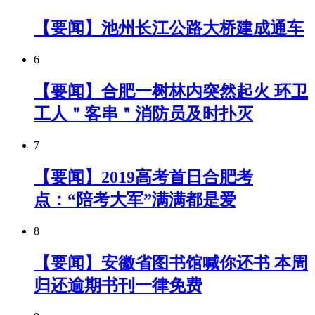
【要闻】池州长江公路大桥建成通车
6
【要闻】合肥一树林内突然起火 环卫
工人＂客串＂消防员及时扑灭
7
【要闻】2019高考首日合肥考
点：“陪考大军”满满都是爱
8
【要闻】安徽省图书馆喊你还书 本周
归还逾期书刊一律免费