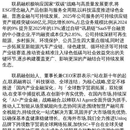
联易融积极响应国家“双碳”战略与高质量发展要求,将
ESG理念融入产品创新与服务全周期,以科技温度推进绿色金
融、普惠金融与可持续发展。2025年公司服务的可持续供应链
资产规模突破668亿元,同比增长80%,占总业务规模比例从2024
年的9% 提升至2025年的13%;通过自研“讯易链”SaaS平台融资
的中小微企业,平均融资成本仅为2.85%。公司持续深耕可再生
能源、乡村振兴、环境保护、公共卫生四大重点领域,同时进
一步拓展至新能源汽车产业链、绿色建筑、循环经济等可持续
产业链赛道,推动资金精准注入绿色低碳与社会效益突出的关
键环节,逐步构建覆盖更广、影响更深的产融结合可持续发展
生态。
联易融创始人、董事长兼CEO宋群表示:“站在新十年的起
点,联易融将以「科技驱动、全球连结」为核心战略,坚定不移
推进「国内产业金融深化」与「全球数字贸易拓展」双轮驱
动,在变革中捕捉机遇,在创新中夯实优势。在国内市场,持续深
化「AI+产业金融」战略融合,以蜂联AI Agent全面升级为抓手,
推动人工智能从场景赋能向生态协同演进;围绕智慧产融司库
全栈能力,持续优化一站式解决方案,巩固并扩大市场领先优势,
以确保基本盘健康稳健增长。在海外市场,我们全力推进Unloq
品牌下跨境数字贸易全球网络拓展,加快SC+平台在全球关键