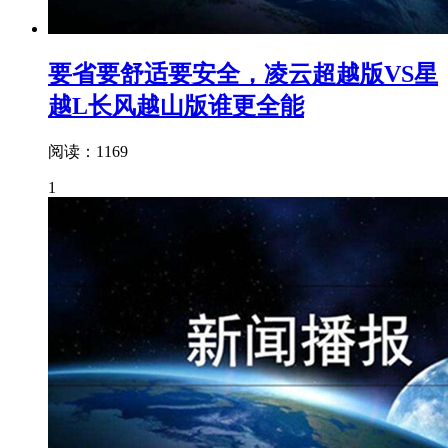
要省要舒适要安全，凌云超越版VS星
越L长风越山版谁更全能
阅读：1169
1