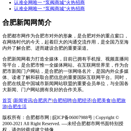
认准全网唯一 “泵阀商城”火热招商
认准全网唯一 “泵阀商城”火热招商
合肥新闻网简介
合肥都市网作为合肥市对外的形象，是合肥对外的重点窗口，
在网络时代的今天，起着巨大的沟通交流作用，是全国乃至海
内外了解合肥、进而建设合肥的重要渠道。
合肥新闻网着力打造全媒体，目前已拥有手机报、视频直播间
等平台，是合肥市惟一全媒体网站。在互联网世界里，作为合
肥市新闻门户网站，是合肥的一张网络名片，是国内外众多媒
体、读者了解和获取合肥信息的重要国际互联网平台。同时，
合肥在线是中国城市新闻网站联盟的重要会员单位，与全国各
大新闻、门户网站拥有良好的合作关系。
首页
|
新闻资讯
|
合肥房产
|
合肥招聘
|
合肥经济
|
合肥美食
|
合肥旅
游
|
合肥生活
版权所有：合肥都市网 | 皖ICP备06007988号 | Copyright ©
2000-2021 All Right Reserved. ----未经合肥都市网书面特别授
权，请勿转载或建立镜像