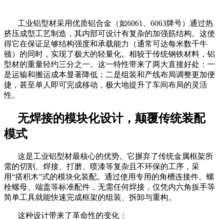
工业铝型材采用优质铝合金（如
6061、6063牌号）通过热
挤压成型工艺制造，其内部可设计有复杂的加强筋结构。这使
得它在保证足够结构强度和承载能力（通常可达每米数千牛
顿）的同时，实现了极大的轻量化。相较于传统钢铁材料，铝
型材的重量轻约三分之一。这一特性带来了两大直接好处：一
是运输和搬运成本显著降低；二是组装和产线布局调整更加便
捷，甚至单人即可完成移动，极大地提升了车间布局的灵活
性。
无焊接的模块化设计，颠覆传统装配
模式
这是工业铝型材最核心的优势。它摒弃了传统金属框架所
需的切割、焊接、打磨、喷漆等复杂且不环保的工序，采
用
“搭积木”式的模块化装配。通过使用专用的角槽连接件、螺
栓螺母、端盖等标准配件，无需任何焊接，仅凭内六角扳手等
简单工具就能快速完成框架的组装、拆卸与重构。
这种设计带来了革命性的变化：