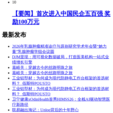
10
【要闻】首次进入中国民企五百强 奖
励100万元
最新发布
2026年乳腺肿瘤精准诊疗与原创研究学术年会暨“她力
量”乳腺肿瘤学组会议圆
DJM里现：用可视化数据破局，打造医美机构一站式业
绩增长引擎
嘉峪关：穿越古今的丝路明珠之旅
嘉峪关：穿越古今的丝路明珠之旅
工业铝型材：为何成为现代防静电工作台框架的首选材
料？_佰斯特POUSTO
工业铝型材：为何成为现代防静电工作台框架的首选材
料？_佰斯特POUSTO
卫宁健康xOdinHealth首秀HIMSS26：全栈AI驱动智慧医
疗新路径
联易融出海记：Unloq背后的十年野心