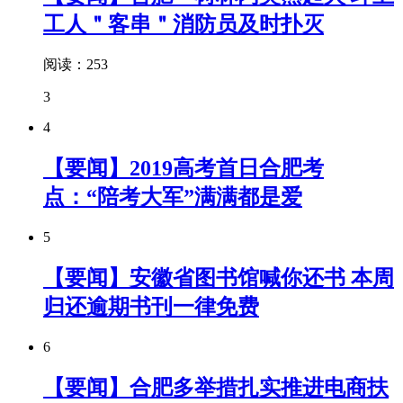
工人＂客串＂消防员及时扑灭
阅读：253
3
4
【要闻】2019高考首日合肥考
点：“陪考大军”满满都是爱
5
【要闻】安徽省图书馆喊你还书 本周
归还逾期书刊一律免费
6
【要闻】合肥多举措扎实推进电商扶