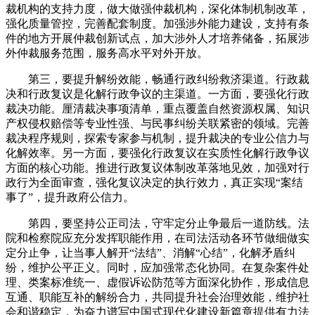
裁机构的支持力度，做大做强仲裁机构，深化体制机制改革，
强化质量管控，完善配套制度。加强涉外能力建设，支持有条
件的地方开展仲裁创新试点，加大涉外人才培养储备，拓展涉
外仲裁服务范围，服务高水平对外开放。
第三，要提升解纷效能，畅通行政纠纷救济渠道。行政裁
决和行政复议是化解行政争议的主渠道。一方面，要强化行政
裁决功能。厘清裁决事项清单，重点覆盖自然资源权属、知识
产权侵权赔偿等专业性强、与民事纠纷关联紧密的领域。完善
裁决程序规则，探索专家参与机制，提升裁决的专业公信力与
化解效率。另一方面，要强化行政复议在实质性化解行政争议
方面的核心功能。推进行政复议体制改革落地见效，加强对行
政行为全面审查，强化复议决定的执行效力，真正实现“案结
事了”，提升政府公信力。
第四，要坚持公正司法，守牢定分止争最后一道防线。法
院和检察院应充分发挥职能作用，在司法活动各环节做细做实
定分止争，让当事人解开“法结”、消解“心结”，化解矛盾纠
纷，维护公平正义。同时，应加强常态化协同。在复杂案件处
理、类案标准统一、虚假诉讼防范等方面深化协作，形成信息
互通、职能互补的解纷合力，共同提升社会治理效能，维护社
会和谐稳定，为奋力谱写中国式现代化建设新篇章提供有力法