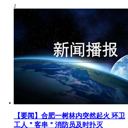
2
【要闻】合肥一树林内突然起火 环卫
工人＂客串＂消防员及时扑灭