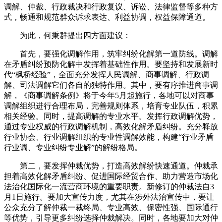
调解、仲裁、行政裁决和行政复议、诉讼、法律监督等多种方
式，畅通和规范群众诉求表达、利益协调，权益保障通道。
为此，何秉群提出四方面建议：
首先，要强化调解作用，筑牢纠纷化解第一道防线。调解
在矛盾纠纷预防化解中发挥着基础性作用。要坚持和发展新时
代“枫桥经验”，全面充分发挥人民调解、商事调解、行政调
解、司法调解它们各自的独特作用。其中，要有序推进商事调
解，《商事调解条例》将于今年5月起施行，各地可以对商事
调解组织进行合理布局，完善规则体系，培育专业队伍，积累
相关经验。同时，提高调解的专业水平。发挥行政调解优势，
通过专业权威的行政调解机制，高效化解矛盾纠纷。充分释放
行业协会、行业调解组织的专业性调解效能，构建“行业矛盾
行业调、专业纠纷专业解”的解纷格局。
第二，要发挥仲裁优势，打造高效解纷快速通道。仲裁承
担着高效化解矛盾纠纷、促进国际经贸合作、助力营造市场化
法治化国际化一流营商环境的重要职责。新修订的仲裁法自3
月1日施行。要加大宣传力度，尤其在涉外法治宣传中，要让
公众充分了解仲裁一裁终局、专业高效、保密性强、国际通行
等优势，引导更多纠纷选择仲裁解决。同时，各地要加大对仲