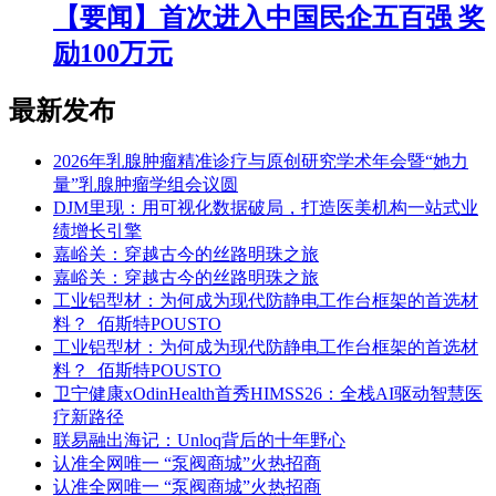
【要闻】首次进入中国民企五百强 奖
励100万元
最新发布
2026年乳腺肿瘤精准诊疗与原创研究学术年会暨“她力
量”乳腺肿瘤学组会议圆
DJM里现：用可视化数据破局，打造医美机构一站式业
绩增长引擎
嘉峪关：穿越古今的丝路明珠之旅
嘉峪关：穿越古今的丝路明珠之旅
工业铝型材：为何成为现代防静电工作台框架的首选材
料？_佰斯特POUSTO
工业铝型材：为何成为现代防静电工作台框架的首选材
料？_佰斯特POUSTO
卫宁健康xOdinHealth首秀HIMSS26：全栈AI驱动智慧医
疗新路径
联易融出海记：Unloq背后的十年野心
认准全网唯一 “泵阀商城”火热招商
认准全网唯一 “泵阀商城”火热招商