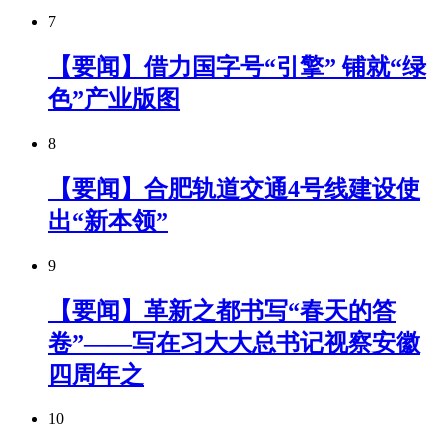
7
【要闻】借力国字号“引擎” 铺就“绿
色”产业版图
8
【要闻】合肥轨道交通4号线建设使
出“新本领”
9
【要闻】革新之都书写“春天的答
卷”——写在习大大总书记视察安徽
四周年之
10