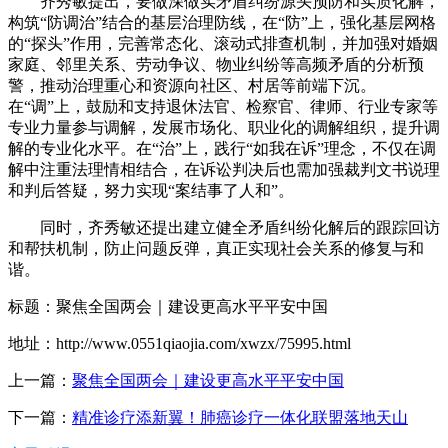
齐秀敏提出，要做深做实矛盾纠纷源头预防和实质化解，
构筑“防调治”结合的基层治理防线，在“防”上，强化基层网格
的“探头”作用，完善常态化、滚动式排查机制，并加强对婚姻
家庭、邻里关系、劳动争议、物业纠纷等高频矛盾的分析预
警，推动治理重心和资源向社区、村居等前端下沉。
在“调”上，鼓励和支持退休法官、检察官、律师、行业专家等
专业力量参与调解，发展市场化、职业化的调解组织，提升调
解的专业化水平。在“治”上，践行“如我在诉”理念，不仅在调
解中注重法理情相结合，在诉讼判决后也需加强裁判文书说理
和判后答疑，努力实现“案结事了人和”。
同时，齐秀敏还提出建立健全矛盾纠纷化解后的跟踪回访
和帮扶机制，防止问题反弹，真正实现社会关系的修复与和
谐。
标题：聚焦全国两会｜建设更高水平平安中国
地址：http://www.0551qiaojia.com/xwzx/75995.html
上一篇：
聚焦全国两会｜建设更高水平平安中国
下一篇：
精准诊疗添新翼！肺癌诊疗一体化联盟落地天山