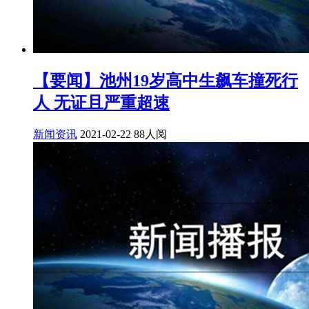
【要闻】池州19岁高中生飙车撞死行
人 无证且严重超速
新闻资讯
2021-02-22
88人阅