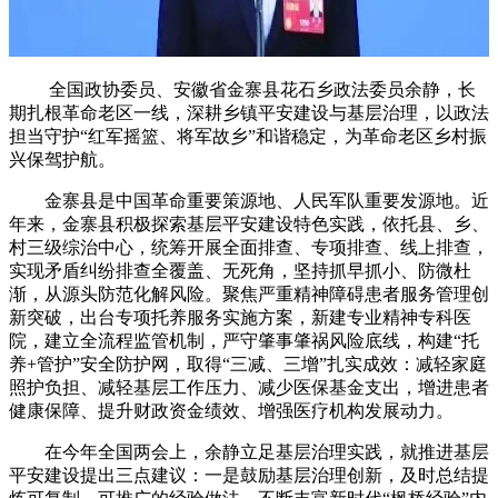
全国政协委员、安徽省金寨县花石乡政法委员余静，长
期扎根革命老区一线，深耕乡镇平安建设与基层治理，以政法
担当守护“红军摇篮、将军故乡”和谐稳定，为革命老区乡村振
兴保驾护航。
金寨县是中国革命重要策源地、人民军队重要发源地。近
年来，金寨县积极探索基层平安建设特色实践，依托县、乡、
村三级综治中心，统筹开展全面排查、专项排查、线上排查，
实现矛盾纠纷排查全覆盖、无死角，坚持抓早抓小、防微杜
渐，从源头防范化解风险。聚焦严重精神障碍患者服务管理创
新突破，出台专项托养服务实施方案，新建专业精神专科医
院，建立全流程监管机制，严守肇事肇祸风险底线，构建“托
养+管护”安全防护网，取得“三减、三增”扎实成效：减轻家庭
照护负担、减轻基层工作压力、减少医保基金支出，增进患者
健康保障、提升财政资金绩效、增强医疗机构发展动力。
在今年全国两会上，余静立足基层治理实践，就推进基层
平安建设提出三点建议：一是鼓励基层治理创新，及时总结提