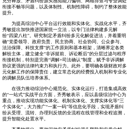
充分释放、矛盾纠纷源头感知能力偏弱、网格排查与专业调处
衔接不畅等问题，以及体制性、机制性障碍，制约了整体效能
提升。
为提高综治中心平台运行效能和实体化、实战化水平，齐
秀敏提出加快推进国家统一立法，以专门法律构建多元解
纷“四梁八柱”。研究制定矛盾纠纷多元化解促进法，并着重明
确“党委领导、政府负责、民主协商、社会协同、公众参与、
法治保障、科技支撑”的工作原则和基本框架，清晰界定各类
解纷主体，建立健全“非诉挺前、诉讼断后”的分层过滤与程序
衔接机制，特别是完善“调解+司法确认”制度，赋予非诉调解
协议更强的法律约束力和执行力。此外，要明确各级财政对多
元化解工作的保障责任，建立常态化的经费投入机制和专业化
的调解员队伍培养体系。
在强力推动综治中心规范化、实体化运行，打造集成高效
的“一站式”实战平台方面，齐秀敏表示，应以县级综治中心为
重点，推动实现功能实体化、机制实体化、支撑实体化等“三
个实体化”，大力推广“一案一码”等信息化手段，实现矛盾纠
纷从受理、流转、办理到反馈的全流程在线管理和全程追溯，
提升智能化处置水平。