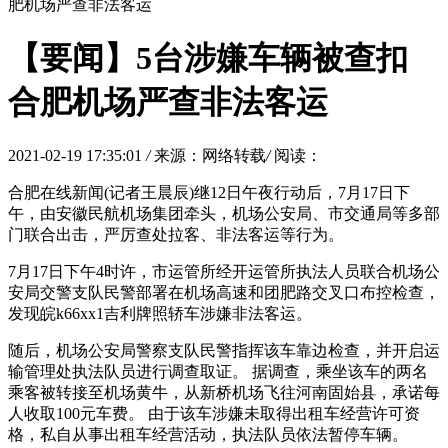
肥机场严查非法客运
【要闻】5台涉嫌车辆被查扣
合肥机场严查非法客运
2021-02-19 17:35:01
/
来源：网络转载
/
阅读：
合肥在线新闻(记者王晨辰)继12日午夜行动后，7月17日下
午，由安徽民航机场集团牵头，机场公安局、市交通局等多部
门联合出击，严厉查处拉客、非法客运等行为。
7月17日下午4时许，市运管所经开运管所执法人员联合机场公
安局交警支队民警部署在机场高速和团肥路交叉口布控检查，
发现皖k66xx1吉利牌照轿车涉嫌非法客运。
随后，机场公安局警察支队民警指挥该车靠边检查，并开启运
输管理处执法队员进行调查取证。 据调查，乘坐该车的两名
乘客被转接至机场黄牛，从新桥机场飞往河南固始县，承诺每
人收取100元车费。 由于该车涉嫌未取得出租车经营许可资
格，私自从事出租车经营活动，执法队员依法暂停车辆。